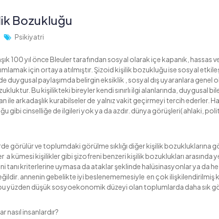
ilik Bozukluğu
Psikiyatri
aşık 100 yıl önce Bleuler tarafından sosyal olarak içe kapanık, hassas v
nımlamak için ortaya atılmıştır. Şizoid kişilik bozukluğu ise sosyal etk
lerde duygusal paylaşımda belirgin eksiklik , sosyal dış uyaranlara genel ola
ukluktur. Bu kişilikteki bireyler kendi sınırlı ilgi alanlarında, duygusal 
an ile arkadaşlık kurabilseler de yalnız vakit geçirmeyi tercih ederler. H
 gibi cinselliğe de ilgileri yok ya da azdır. dünya görüşleri( ahlaki, polit
e görülür ve toplumdaki görülme sıklığı diğer kişilik bozukluklarına g
r a kümesi kişilikler gibi şizofreni benzeri kişilik bozuklukları arasında yer 
 tanı kriterlerine uymasa da ataklar şeklinde halüsinasyonlar ya da h
ildir. annenin gebelikte iyi beslenememesiyle en çok ilişkilendirilmiş ki
bu yüzden düşük sosyoekonomik düzeyi olan toplumlarda daha sık gö
lar nasıl insanlardır?