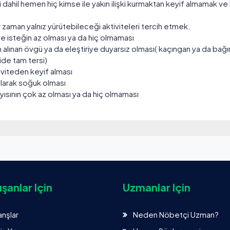
ri dahil hemen hiç kimse ile yakın ilişki kurmaktan keyif almamak v
zaman yalnız yürütebileceği aktiviteleri tercih etmek.
 ve isteğin az olması ya da hiç olmaması
 alınan övgü ya da eleştiriye duyarsız olması( kaçıngan ya da bağıml
ide tam tersi)
iviteden keyif alması
larak soğuk olması
yısının çok az olması ya da hiç olmaması
şanlar Için
Uzmanlar Için
anşlar
Neden Nöbetçi Uzman?