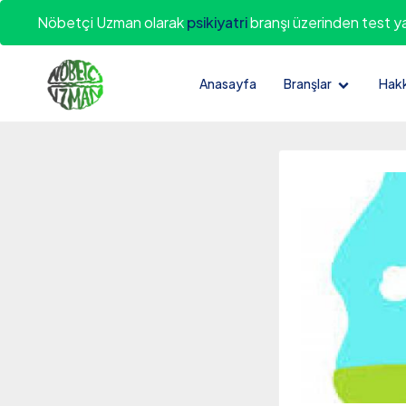
Nöbetçi Uzman olarak
psikiyatri
branşı üzerinden test y
Anasayfa
Branşlar
Hak