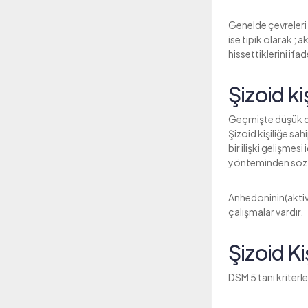
Genelde çevreleri 
ise tipik olarak ;
hissettiklerini ifa
Şizoid k
Geçmişte düşük doz
Şizoid kişiliğe sah
bir ilişki gelişme
yönteminden söz 
Anhedoninin(akti
çalışmalar vardır.
Şizoid Ki
DSM 5 tanı kriterle