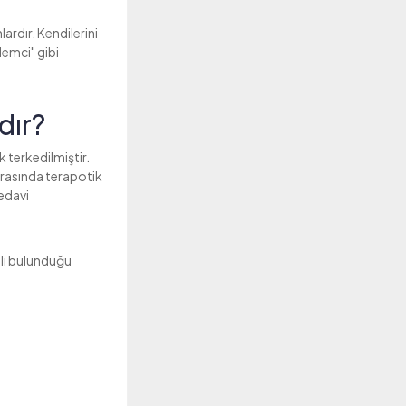
ardır. Kendilerini
lemci" gibi
dır?
 terkedilmiştir.
 arasında terapotik
tedavi
li bulunduğu