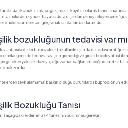
tarafından kopuk, uzak, soğuk, hissiz, kayıtsız olarak tanımlanan insanl
 aktif öznelerden ziyade , hayatı adeta dışardan deneyimleyen birer "göz
de etmeleri son derece ilginç ve sık rastlanan bir durumdur.
işilik bozukluğunun tedavisi var mı
 antipsikotikler bu bozuklukta kullanılmışsa da bu tedavi pratiği artık
ip olanlar genelde tedavi arayışına girmediği ve girse de psikiyatrist ile
si için gereken yakınlık düzeyi çoğu zaman sağlanamadığından etkili bir 
etmek zordur.
vitelerden zevk alamama) baskın olduğu durumlarda bupropionun etki
şilik Bozukluğu Tanısı
ri; ( aşağıdakilerden en az 4 tanesinin bulunması gerekir.)