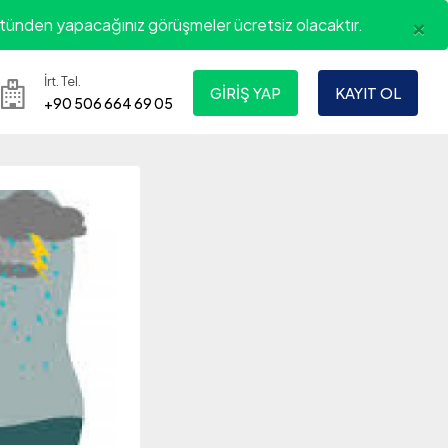
×
ünden yapacağınız görüşmeler ücretsiz olacaktır.
İrt. Tel.
GIRIŞ YAP
KAYIT OL
+90 506 664 69 05