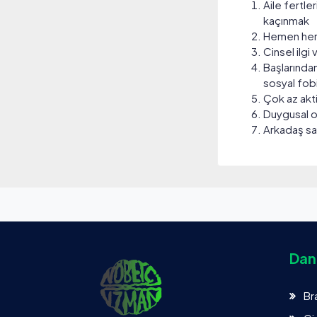
Aile fertle
kaçınmak
Hemen her 
Cinsel ilgi
Başlarından
sosyal fob
Çok az akt
Duygusal o
Arkadaş sa
Danı
Br