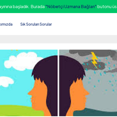
ayınına başladık. Burada
"Nöbetçi Uzmana Bağlan"
butonu üst
kımızda
Sık Sorulan Sorular