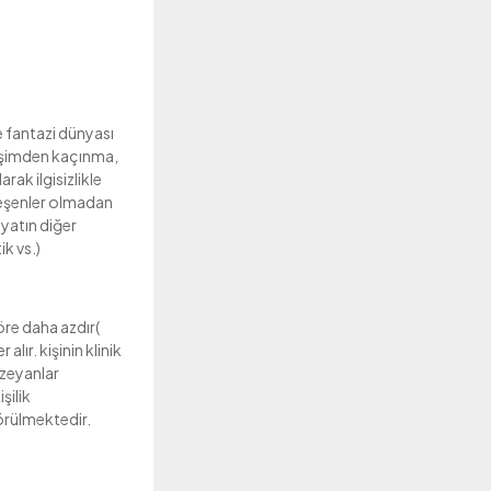
e fantazi dünyası
ileşimden kaçınma,
rak ilgisizlikle
bileşenler olmadan
ayatın diğer
ik vs.)
öre daha azdır(
alır. kişinin klinik
ezeyanlar
şilik
rülmektedir.