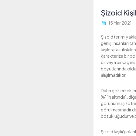
Şizoid Kiş
15 Mar 2021
Şizoid terimi yakl
geniş insanları ta
kişilerarası ilişki
karakterize bir boz
bir veya birkaç ins
boyutlarında olduğu
alışılmadıktır.
Daha çok erkeklerd
%1'in altında). diğe
görünümü şizofreni
görülmesi nadir değ
bozukluğudur ve 
Şizoid kişiliği olan