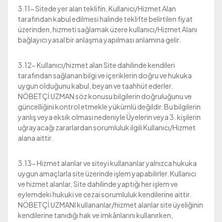
3.11- Sitede yer alan teklifin, Kullanıcı/Hizmet Alan
tarafından kabul edilmesi halinde teklifte belirtilen fiyat
üzerinden, hizmeti sağlamak üzere kullanıcı/Hizmet Alanı
bağlayıcı yasal bir anlaşma yapılması anlamına gelir.
3.12- Kullanıcı/hizmet alan Site dahilinde kendileri
tarafından sağlanan bilgi ve içeriklerin doğru ve hukuka
uygun olduğunu kabul, beyan ve taahhüt ederler.
NÖBETÇİ UZMAN söz konusu bilgilerin doğruluğunu ve
güncelliğini kontrol etmekle yükümlü değildir. Bu bilgilerin
yanlış veya eksik olması nedeniyle Üyelerin veya 3. kişilerin
uğrayacağı zararlardan sorumluluk ilgili Kullanıcı/Hizmet
alana aittir.
3.13- Hizmet alanlar ve siteyi kullananlar yalnızca hukuka
uygun amaçlarla site üzerinde işlem yapabilirler. Kullanıcı
ve hizmet alanlar, Site dahilinde yaptığı her işlem ve
eylemdeki hukuki ve cezai sorumluluk kendilerine aittir.
NÖBETÇİ UZMANI kullananlar/hizmet alanlar site üyeliğinin
kendilerine tanıdığı hak ve imkânlarını kullanırken,