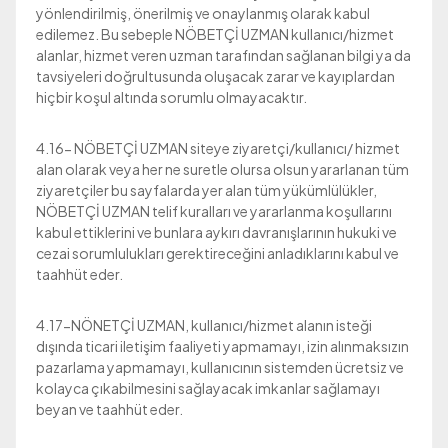
yönlendirilmiş, önerilmiş ve onaylanmış olarak kabul
edilemez. Bu sebeple NÖBETÇİ UZMAN kullanıcı/hizmet
alanlar, hizmet veren uzman tarafından sağlanan bilgi ya da
tavsiyeleri doğrultusunda oluşacak zarar ve kayıplardan
hiçbir koşul altında sorumlu olmayacaktır.
4.16- NÖBETÇİ UZMAN siteye ziyaretçi/kullanıcı/ hizmet
alan olarak veya her ne suretle olursa olsun yararlanan tüm
ziyaretçiler bu sayfalarda yer alan tüm yükümlülükler,
NÖBETÇİ UZMAN telif kuralları ve yararlanma koşullarını
kabul ettiklerini ve bunlara aykırı davranışlarının hukuki ve
cezai sorumlulukları gerektireceğini anladıklarını kabul ve
taahhüt eder.
4.17-NÖNETÇİ UZMAN, kullanıcı/hizmet alanın isteği
dışında ticari iletişim faaliyeti yapmamayı, izin alınmaksızın
pazarlama yapmamayı, kullanıcının sistemden ücretsiz ve
kolayca çıkabilmesini sağlayacak imkanlar sağlamayı
beyan ve taahhüt eder.