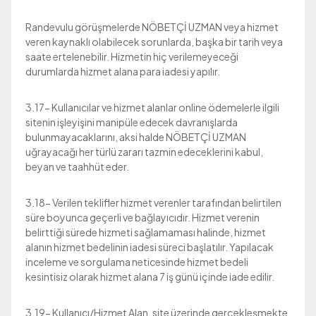
Randevulu görüşmelerde NÖBETÇİ UZMAN veya hizmet
veren kaynaklı olabilecek sorunlarda, başka bir tarih veya
saate ertelenebilir. Hizmetin hiç verilemeyeceği
durumlarda hizmet alana para iadesi yapılır.
3.17- Kullanıcılar ve hizmet alanlar online ödemelerle ilgili
sitenin işleyişini manipüle edecek davranışlarda
bulunmayacaklarını, aksi halde NÖBETÇİ UZMAN
uğrayacağı her türlü zararı tazmin edeceklerini kabul,
beyan ve taahhüt eder.
3.18- Verilen teklifler hizmet verenler tarafından belirtilen
süre boyunca geçerli ve bağlayıcıdır. Hizmet verenin
belirttiği sürede hizmeti sağlamaması halinde, hizmet
alanın hizmet bedelinin iadesi süreci başlatılır. Yapılacak
inceleme ve sorgulama neticesinde hizmet bedeli
kesintisiz olarak hizmet alana 7 iş günü içinde iade edilir.
3.19- Kullanıcı/Hizmet Alan, site üzerinde gerçekleşmekte