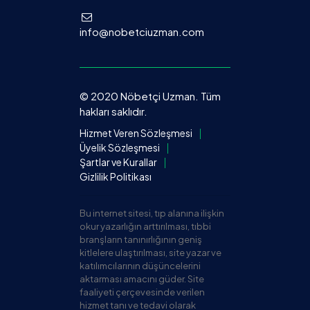
info@nobetciuzman.com
© 2020 Nöbetçi Uzman. Tüm
hakları saklıdır.
Hizmet Veren Sözleşmesi
Üyelik Sözleşmesi
Şartlar ve Kurallar
Gizlilik Politikası
Bu internet sitesi, tıp alanına ilişkin
okur yazarlığın arttırılması, tıbbi
branşların tanınırlığının geniş
kitlelere ulaştırılması, site yazar ve
katılımcılarının düşüncelerini
aktarması amacını güder. Site
faaliyeti çerçevesinde verilen
hizmet tanı ve tedavi olarak