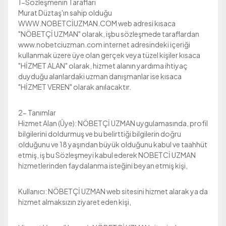
1-Sözleşmenin Tarafları
Murat Düztaş'ın sahip olduğu
WWW.NOBETCİUZMAN.COM web adresi kısaca
"NÖBETÇİ UZMAN" olarak, işbu sözleşmede taraflardan
www.nobetciuzman.com internet adresindeki içeriği
kullanmak üzere üye olan gerçek veya tüzel kişiler kısaca
"HİZMET ALAN" olarak, hizmet alanın yardıma ihtiyaç
duyduğu alanlardaki uzman danışmanlar ise kısaca
"HİZMET VEREN" olarak anılacaktır.
2- Tanımlar
Hizmet Alan (Üye): NÖBETÇİ UZMAN uygulamasında, profil
bilgilerini doldurmuş ve bu belirttiği bilgilerin doğru
olduğunu ve 18 yaşından büyük olduğunu kabul ve taahhüt
etmiş, iş bu Sözleşmeyi kabul ederek NOBETCİ UZMAN
hizmetlerinden faydalanma isteğini beyan etmiş kişi,
Kullanıcı: NÖBETÇİ UZMAN web sitesini hizmet alarak ya da
hizmet almaksızın ziyaret eden kişi,