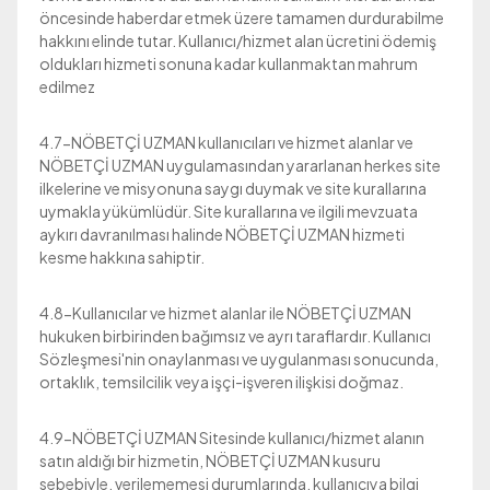
öncesinde haberdar etmek üzere tamamen durdurabilme
hakkını elinde tutar. Kullanıcı/hizmet alan ücretini ödemiş
oldukları hizmeti sonuna kadar kullanmaktan mahrum
edilmez
4.7-NÖBETÇİ UZMAN kullanıcıları ve hizmet alanlar ve
NÖBETÇİ UZMAN uygulamasından yararlanan herkes site
ilkelerine ve misyonuna saygı duymak ve site kurallarına
uymakla yükümlüdür. Site kurallarına ve ilgili mevzuata
aykırı davranılması halinde NÖBETÇİ UZMAN hizmeti
kesme hakkına sahiptir.
4.8-Kullanıcılar ve hizmet alanlar ile NÖBETÇİ UZMAN
hukuken birbirinden bağımsız ve ayrı taraflardır. Kullanıcı
Sözleşmesi'nin onaylanması ve uygulanması sonucunda,
ortaklık, temsilcilik veya işçi-işveren ilişkisi doğmaz.
4.9-NÖBETÇİ UZMAN Sitesinde kullanıcı/hizmet alanın
satın aldığı bir hizmetin, NÖBETÇİ UZMAN kusuru
sebebiyle, verilememesi durumlarında, kullanıcıya bilgi