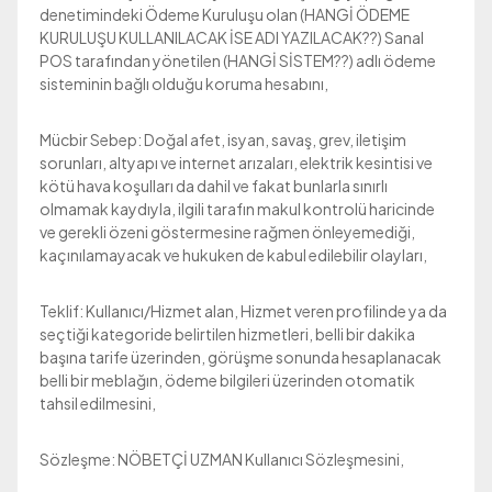
denetimindeki Ödeme Kuruluşu olan (HANGİ ÖDEME
KURULUŞU KULLANILACAK İSE ADI YAZILACAK??) Sanal
POS tarafından yönetilen (HANGİ SİSTEM??) adlı ödeme
sisteminin bağlı olduğu koruma hesabını,
Mücbir Sebep: Doğal afet, isyan, savaş, grev, iletişim
sorunları, altyapı ve internet arızaları, elektrik kesintisi ve
kötü hava koşulları da dahil ve fakat bunlarla sınırlı
olmamak kaydıyla, ilgili tarafın makul kontrolü haricinde
ve gerekli özeni göstermesine rağmen önleyemediği,
kaçınılamayacak ve hukuken de kabul edilebilir olayları,
Teklif: Kullanıcı/Hizmet alan, Hizmet veren profilinde ya da
seçtiği kategoride belirtilen hizmetleri, belli bir dakika
başına tarife üzerinden, görüşme sonunda hesaplanacak
belli bir meblağın, ödeme bilgileri üzerinden otomatik
tahsil edilmesini,
Sözleşme: NÖBETÇİ UZMAN Kullanıcı Sözleşmesini,