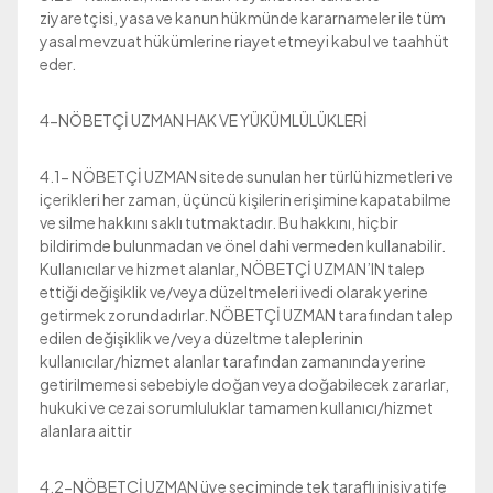
ziyaretçisi, yasa ve kanun hükmünde kararnameler ile tüm
yasal mevzuat hükümlerine riayet etmeyi kabul ve taahhüt
eder.
4-NÖBETÇİ UZMAN HAK VE YÜKÜMLÜLÜKLERİ
4.1- NÖBETÇİ UZMAN sitede sunulan her türlü hizmetleri ve
içerikleri her zaman, üçüncü kişilerin erişimine kapatabilme
ve silme hakkını saklı tutmaktadır. Bu hakkını, hiçbir
bildirimde bulunmadan ve önel dahi vermeden kullanabilir.
Kullanıcılar ve hizmet alanlar, NÖBETÇİ UZMAN’IN talep
ettiği değişiklik ve/veya düzeltmeleri ivedi olarak yerine
getirmek zorundadırlar. NÖBETÇİ UZMAN tarafından talep
edilen değişiklik ve/veya düzeltme taleplerinin
kullanıcılar/hizmet alanlar tarafından zamanında yerine
getirilmemesi sebebiyle doğan veya doğabilecek zararlar,
hukuki ve cezai sorumluluklar tamamen kullanıcı/hizmet
alanlara aittir
4.2-NÖBETÇİ UZMAN üye seçiminde tek taraflı inisiyatife