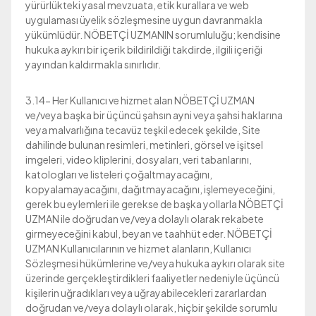
yürürlükteki yasal mevzuata, etik kurallara ve web
uygulaması üyelik sözleşmesine uygun davranmakla
yükümlüdür. NÖBETÇİ UZMANIN sorumluluğu; kendisine
hukuka aykırı bir içerik bildirildiği takdirde, ilgili içeriği
yayından kaldırmakla sınırlıdır.
3.14- Her Kullanıcı ve hizmet alan NÖBETÇİ UZMAN
ve/veya başka bir üçüncü şahsın ayni veya şahsi haklarına
veya malvarlığına tecavüz teşkil edecek şekilde, Site
dahilinde bulunan resimleri, metinleri, görsel ve işitsel
imgeleri, video kliplerini, dosyaları, veri tabanlarını,
katologları ve listeleri çoğaltmayacağını,
kopyalamayacağını, dağıtmayacağını, işlemeyeceğini,
gerek bu eylemleri ile gerekse de başka yollarla NÖBETÇİ
UZMAN ile doğrudan ve/veya dolaylı olarak rekabete
girmeyeceğini kabul, beyan ve taahhüt eder. NÖBETÇİ
UZMAN Kullanıcılarının ve hizmet alanların, Kullanıcı
Sözleşmesi hükümlerine ve/veya hukuka aykırı olarak site
üzerinde gerçekleştirdikleri faaliyetler nedeniyle üçüncü
kişilerin uğradıkları veya uğrayabilecekleri zararlardan
doğrudan ve/veya dolaylı olarak, hiçbir şekilde sorumlu