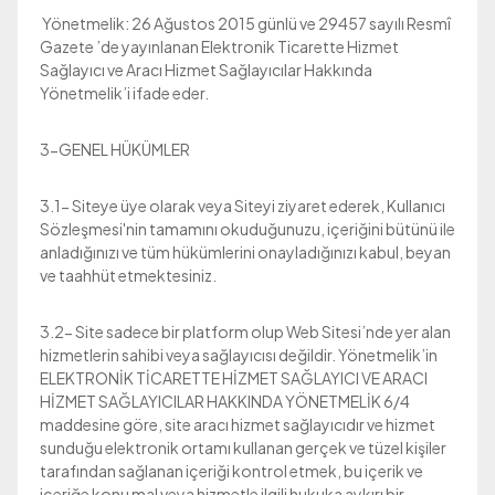
Yönetmelik: 26 Ağustos 2015 günlü ve 29457 sayılı Resmî
Gazete ’de yayınlanan Elektronik Ticarette Hizmet
Sağlayıcı ve Aracı Hizmet Sağlayıcılar Hakkında
Yönetmelik’i ifade eder.
3-GENEL HÜKÜMLER
3.1- Siteye üye olarak veya Siteyi ziyaret ederek, Kullanıcı
Sözleşmesi'nin tamamını okuduğunuzu, içeriğini bütünü ile
anladığınızı ve tüm hükümlerini onayladığınızı kabul, beyan
ve taahhüt etmektesiniz.
3.2- Site sadece bir platform olup Web Sitesi’nde yer alan
hizmetlerin sahibi veya sağlayıcısı değildir. Yönetmelik’in
ELEKTRONİK TİCARETTE HİZMET SAĞLAYICI VE ARACI
HİZMET SAĞLAYICILAR HAKKINDA YÖNETMELİK
6/4
maddesine göre, site aracı hizmet sağlayıcıdır ve hizmet
sunduğu elektronik ortamı kullanan gerçek ve tüzel kişiler
tarafından sağlanan içeriği kontrol etmek, bu içerik ve
içeriğe konu mal veya hizmetle ilgili hukuka aykırı bir