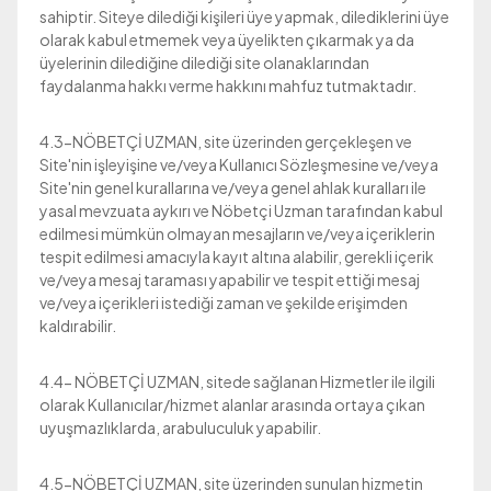
sahiptir. Siteye dilediği kişileri üye yapmak, dilediklerini üye
olarak kabul etmemek veya üyelikten çıkarmak ya da
üyelerinin dilediğine dilediği site olanaklarından
faydalanma hakkı verme hakkını mahfuz tutmaktadır.
4.3-NÖBETÇİ UZMAN, site üzerinden gerçekleşen ve
Site'nin işleyişine ve/veya Kullanıcı Sözleşmesine ve/veya
Site'nin genel kurallarına ve/veya genel ahlak kuralları ile
yasal mevzuata aykırı ve Nöbetçi Uzman tarafından kabul
edilmesi mümkün olmayan mesajların ve/veya içeriklerin
tespit edilmesi amacıyla kayıt altına alabilir, gerekli içerik
ve/veya mesaj taraması yapabilir ve tespit ettiği mesaj
ve/veya içerikleri istediği zaman ve şekilde erişimden
kaldırabilir.
4.4- NÖBETÇİ UZMAN, sitede sağlanan Hizmetler ile ilgili
olarak Kullanıcılar/hizmet alanlar arasında ortaya çıkan
uyuşmazlıklarda, arabuluculuk yapabilir.
4.5-NÖBETÇİ UZMAN, site üzerinden sunulan hizmetin