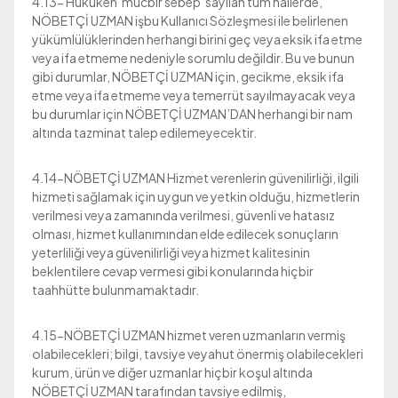
4.13- Hukuken 'mücbir sebep' sayılan tüm hallerde,
NÖBETÇİ UZMAN işbu Kullanıcı Sözleşmesi ile belirlenen
yükümlülüklerinden herhangi birini geç veya eksik ifa etme
veya ifa etmeme nedeniyle sorumlu değildir. Bu ve bunun
gibi durumlar, NÖBETÇİ UZMAN için, gecikme, eksik ifa
etme veya ifa etmeme veya temerrüt sayılmayacak veya
bu durumlar için NÖBETÇİ UZMAN’DAN herhangi bir nam
altında tazminat talep edilemeyecektir.
4.14-NÖBETÇİ UZMAN Hizmet verenlerin güvenilirliği, ilgili
hizmeti sağlamak için uygun ve yetkin olduğu, hizmetlerin
verilmesi veya zamanında verilmesi, güvenli ve hatasız
olması, hizmet kullanımından elde edilecek sonuçların
yeterliliği veya güvenilirliği veya hizmet kalitesinin
beklentilere cevap vermesi gibi konularında hiçbir
taahhütte bulunmamaktadır.
4.15-NÖBETÇİ UZMAN hizmet veren uzmanların vermiş
olabilecekleri; bilgi, tavsiye veyahut önermiş olabilecekleri
kurum, ürün ve diğer uzmanlar hiçbir koşul altında
NÖBETÇİ UZMAN tarafından tavsiye edilmiş,