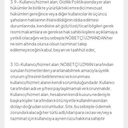
3.9- Kullanıcı/hizmet alan; Gizlilik Politikasında yer alan
hükümler ile birlikte yürürlükteki emredici mevzuat
hükümleri gereğince veya diğer kullanıcılar ile üçüncü
şahısların haklarının ihlal edildiğinin iddia edilmesi
durumlarında, kendisine ait gizli/özel/ticari bilgileri gerek
resmi makamlara ve gerekse hak sahibi kişilere açıklamaya
yetkili olacağını ve bu sebeple NÖBETÇİ UZMANDAN her
ne isim altında olursa olsun tazminat talep
edilemeyeceğini kabul, beyan ve taahhüt eder
.
3.10-Kullanıcı/hizmet alan; NÖBETÇİ UZMAN tarafından
sunulan hizmetlerden yararlanabilmek amacıyla üyelik
oturum şifresinin belirlenmesi ve korunması
kullanıcı/hizmet alanın kendi sorumluluğundadır. Kullanıcı
tarafından adı ve şifresi paylaşılmamalı ve korunmalıdır.
Kullanıcı/hizmet alan, hesabının kendi kusuru nedeniyle
başka kişiler tarafından kötü niyetle kullanılmasından
dolayı doğrudan sorumludur. Site, bu sebeple ödemek
zorunda kalacağı her türlü adli/idari para cezası ve/veya
tazminat için kullanıcıya aynen rücu hakkına sahiptir