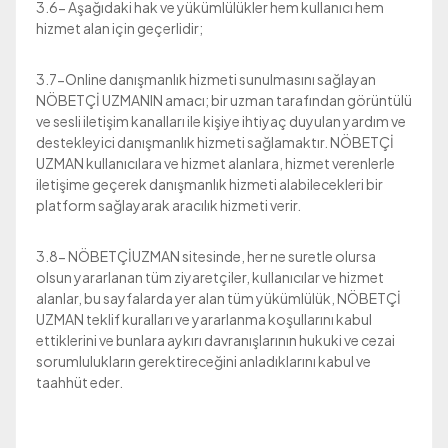
3.6- Aşağıdaki hak ve yükümlülükler hem kullanıcı hem
hizmet alan için geçerlidir;
3.7-Online danışmanlık hizmeti sunulmasını sağlayan
NÖBETÇİ UZMANIN amacı; bir uzman tarafından görüntülü
ve sesli iletişim kanalları ile kişiye ihtiyaç duyulan yardım ve
destekleyici danışmanlık hizmeti sağlamaktır. NÖBETÇİ
UZMAN kullanıcılara ve hizmet alanlara, hizmet verenlerle
iletişime geçerek danışmanlık hizmeti alabilecekleri bir
platform sağlayarak aracılık hizmeti verir.
3.8- NÖBETÇİUZMAN sitesinde, her ne suretle olursa
olsun yararlanan tüm ziyaretçiler, kullanıcılar ve hizmet
alanlar, bu sayfalarda yer alan tüm yükümlülük, NÖBETÇİ
UZMAN teklif kuralları ve yararlanma koşullarını kabul
ettiklerini ve bunlara aykırı davranışlarının hukuki ve cezai
sorumlulukların gerektireceğini anladıklarını kabul ve
taahhüt eder.