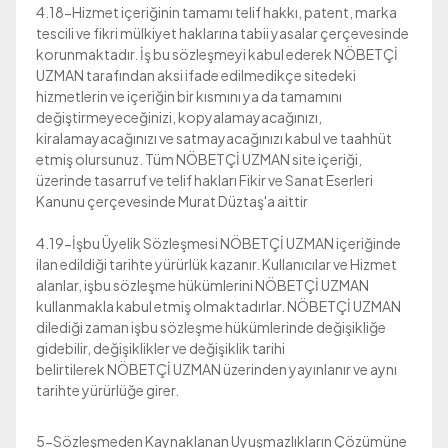
4.18-Hizmet içeriğinin tamamı telif hakkı, patent, marka
tescili ve fikri mülkiyet haklarına tabii yasalar çerçevesinde
korunmaktadır. İş bu sözleşmeyi kabul ederek NÖBETÇİ
UZMAN tarafından aksi ifade edilmedikçe sitedeki
hizmetlerin ve içeriğin bir kısmını ya da tamamını
değiştirmeyeceğinizi, kopyalamayacağınızı,
kiralamayacağınızı ve satmayacağınızı kabul ve taahhüt
etmiş olursunuz. Tüm NÖBETÇİ UZMAN site içeriği,
üzerinde tasarruf ve telif hakları Fikir ve Sanat Eserleri
Kanunu çerçevesinde Murat Düztaş'a aittir
4.19-İşbu Üyelik Sözleşmesi NÖBETÇİ UZMAN içeriğinde
ilan edildiği tarihte yürürlük kazanır. Kullanıcılar ve Hizmet
alanlar, işbu sözleşme hükümlerini NÖBETÇİ UZMAN
kullanmakla kabul etmiş olmaktadırlar. NÖBETÇİ UZMAN
dilediği zaman işbu sözleşme hükümlerinde değişikliğe
gidebilir, değişiklikler ve değişiklik tarihi
belirtilerek NÖBETÇİ UZMAN üzerinden yayınlanır ve aynı
tarihte yürürlüğe girer.
5-Sözleşmeden Kaynaklanan Uyuşmazlıkların Çözümüne