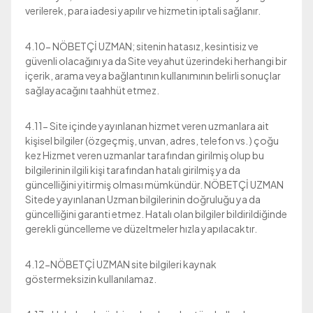
verilerek, para iadesi yapılır ve hizmetin iptali sağlanır.
4.10- NÖBETÇİ UZMAN; sitenin hatasız, kesintisiz ve
güvenli olacağını ya da Site veyahut üzerindeki herhangi bir
içerik, arama veya bağlantının kullanımının belirli sonuçlar
sağlayacağını taahhüt etmez.
4.11- Site içinde yayınlanan hizmet veren uzmanlara ait
kişisel bilgiler (özgeçmiş, unvan, adres, telefon vs. ) çoğu
kez Hizmet veren uzmanlar tarafından girilmiş olup bu
bilgilerinin ilgili kişi tarafından hatalı girilmiş ya da
güncelliğini yitirmiş olması mümkündür. NÖBETÇİ UZMAN
Sitede yayınlanan Uzman bilgilerinin doğruluğu ya da
güncelliğini garanti etmez. Hatalı olan bilgiler bildirildiğinde
gerekli güncelleme ve düzeltmeler hızla yapılacaktır.
4.12-NÖBETÇİ UZMAN site bilgileri kaynak
göstermeksizin kullanılamaz.