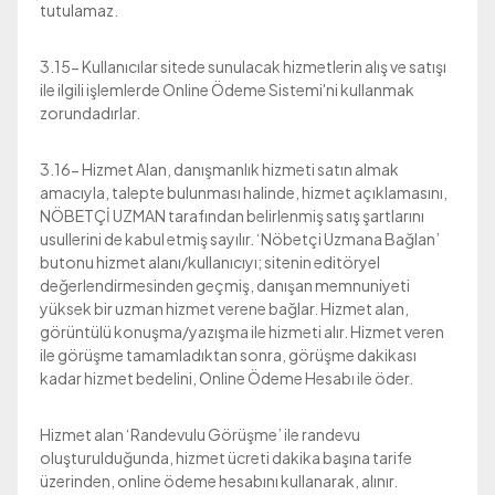
tutulamaz.
3.15- Kullanıcılar sitede sunulacak hizmetlerin alış ve satışı
ile ilgili işlemlerde Online Ödeme Sistemi'ni kullanmak
zorundadırlar.
3.16- Hizmet Alan, danışmanlık hizmeti satın almak
amacıyla, talepte bulunması halinde, hizmet açıklamasını,
NÖBETÇİ UZMAN tarafından belirlenmiş satış şartlarını
usullerini de kabul etmiş sayılır. ‘Nöbetçi Uzmana Bağlan’
butonu hizmet alanı/kullanıcıyı; sitenin editöryel
değerlendirmesinden geçmiş, danışan memnuniyeti
yüksek bir uzman hizmet verene bağlar. Hizmet alan,
görüntülü konuşma/yazışma ile hizmeti alır. Hizmet veren
ile görüşme tamamladıktan sonra, görüşme dakikası
kadar hizmet bedelini, Online Ödeme Hesabı ile öder.
Hizmet alan ‘Randevulu Görüşme’ ile randevu
oluşturulduğunda, hizmet ücreti dakika başına tarife
üzerinden, online ödeme hesabını kullanarak, alınır.