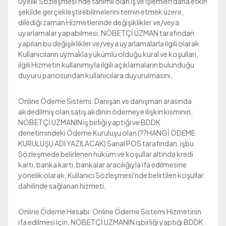
Üyelik Sözleşmesi'nde tanımlı olan iş ve işlemleri daha etkin
şekilde gerçekleştirebilmelerini temin etmek üzere,
dilediği zaman Hizmetlerinde değişiklikler ve/veya
uyarlamalar yapabilmesi, NÖBETÇİ UZMAN tarafından
yapılan bu değişiklikler ve/veya uyarlamalarla ilgili olarak
Kullanıcıların uymakla yükümlü olduğu kural ve koşulları,
ilgili Hizmetin kullanımıyla ilgili açıklamaların bulunduğu
duyuru panosundan kullanıcılara duyurulmasını,
Online Ödeme Sistemi: Danışan ve danışman arasında
akdedilmiş olan satış akdinin ödemeye ilişkin kısmının;
NÖBETÇİ UZMANIN iş birliği yaptığı ve BDDK
denetimindeki Ödeme Kuruluşu olan (??HANGİ ÖDEME
KURULUŞU ADI YAZILACAK) Sanal POS tarafından, işbu
Sözleşmede belirlenen hüküm ve koşullar altında kredi
kartı, banka kartı, bankalar aracılığıyla ifa edilmesine
yönelik olarak, Kullanıcı Sözleşmesi'nde belirtilen koşullar
dahilinde sağlanan hizmeti,
Online Ödeme Hesabı: Online Ödeme Sistemi Hizmetinin
ifa edilmesi için, NÖBETÇİ UZMANIN işbirliği yaptığı BDDK