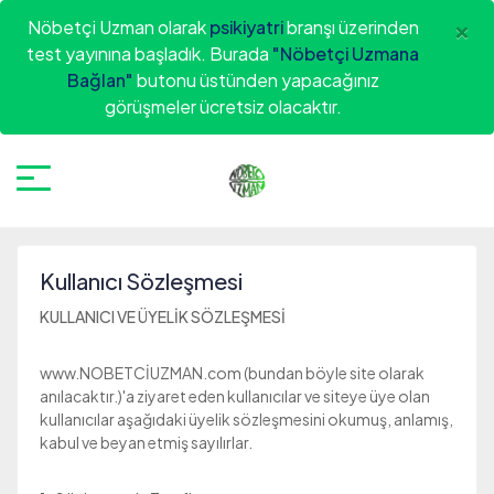
×
Nöbetçi Uzman olarak
psikiyatri
branşı üzerinden
test yayınına başladık. Burada
"Nöbetçi Uzmana
Bağlan"
butonu üstünden yapacağınız
görüşmeler ücretsiz olacaktır.
Kullanıcı Sözleşmesi
KULLANICI VE ÜYELİK SÖZLEŞMESİ
www.NOBETCİUZMAN.com (bundan böyle site olarak
anılacaktır.)'a ziyaret eden kullanıcılar ve siteye üye olan
kullanıcılar aşağıdaki üyelik sözleşmesini okumuş, anlamış,
kabul ve beyan etmiş sayılırlar.