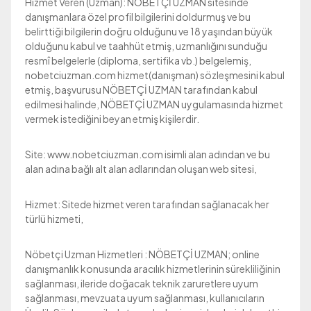
Hizmet Veren (Uzman): NÖBETÇİ UZMAN sitesinde
danışmanlara özel profil bilgilerini doldurmuş ve bu
belirttiği bilgilerin doğru olduğunu ve 18 yaşından büyük
olduğunu kabul ve taahhüt etmiş, uzmanlığını sunduğu
resmî belgelerle (diploma, sertifika vb.) belgelemiş,
nobetciuzman.com hizmet(danışman) sözleşmesini kabul
etmiş, başvurusu NÖBETÇİ UZMAN tarafından kabul
edilmesi halinde, NÖBETÇİ UZMAN uygulamasında hizmet
vermek istediğini beyan etmiş kişilerdir.
Site: www.nobetciuzman.com isimli alan adından ve bu
alan adına bağlı alt alan adlarından oluşan web sitesi,
Hizmet: Sitede hizmet veren tarafından sağlanacak her
türlü hizmeti,
Nöbetçi Uzman Hizmetleri : NÖBETÇİ UZMAN; online
danışmanlık konusunda aracılık hizmetlerinin sürekliliğinin
sağlanması, ileride doğacak teknik zaruretlere uyum
sağlanması, mevzuata uyum sağlanması, kullanıcıların