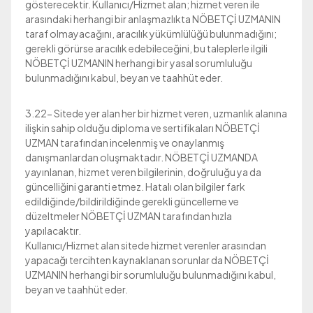
gösterecektir. Kullanıcı/Hizmet alan; hizmet veren ile
arasındaki herhangi bir anlaşmazlıkta NÖBETÇİ UZMANIN
taraf olmayacağını, aracılık yükümlülüğü bulunmadığını;
gerekli görürse aracılık edebileceğini, bu taleplerle ilgili
NÖBETÇİ UZMANIN herhangi bir yasal sorumluluğu
bulunmadığını kabul, beyan ve taahhüt eder.
3.22- Sitede yer alan her bir hizmet veren, uzmanlık alanına
ilişkin sahip olduğu diploma ve sertifikaları NÖBETÇİ
UZMAN tarafından incelenmiş ve onaylanmış
danışmanlardan oluşmaktadır. NÖBETÇİ UZMANDA
yayınlanan, hizmet veren bilgilerinin, doğruluğu ya da
güncelliğini garanti etmez. Hatalı olan bilgiler fark
edildiğinde/bildirildiğinde gerekli güncelleme ve
düzeltmeler NÖBETÇİ UZMAN tarafından hızla
yapılacaktır.
Kullanıcı/Hizmet alan sitede hizmet verenler arasından
yapacağı tercihten kaynaklanan sorunlar da NÖBETÇİ
UZMANIN herhangi bir sorumluluğu bulunmadığını kabul,
beyan ve taahhüt eder.