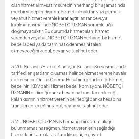
olan hizmet alım-satım sürecinin herhangi bir aşamasında
mücbir sebepler dışında, hizmeti almaktan vazgeçmesi
veyahut hizmet verenle kararlaştırılan randevuya
katılmaması halinde NÖBETÇİ UZMAN sorumluluğu
doğmayacaktır. Bu durumda hizmet alan, hizmet
verenden veyahut NÖBETÇİ UZMAN herhangi bir hizmet
bedel iadesi ya da tazminat ödenmesini talep
etmeyeceğini kabul, beyan ve taahhüt eder.
3.20- Kullanıcı/Hizmet Alan, işbu Kullanıcı Sözleşmesi'nde
tarif edilen şartların oluşması halinde hizmet verene havale
edilmesi için Online Ödeme Hesabına gönderdiği hizmet
bedelinin, KDV dahil Hizmet bedeli komisyonu NÖBETÇİ
UZMANIN bildirdiği banka hesabına transfer edileceği;
kalan kısmının hizmet verenin belirlediği banka hesabına
transfer edileceğini kabul, beyan ve taahhüt eder.
3.21- NÖBETÇİ UZMANIN herhangi bir sorumluluğu
bulunmamasına rağmen, hizmet verenlerin sağladığı
hizmetlerin tam olarak ifa edilmesi için gayret