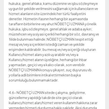
hukuka, genel ahlaka, kamu düzenine ve işbu sözleşmeye
uygun bir şekilde verilmesini sağlamak için kullanıcıların ve
hizmet alanların site üzerindeki her türlü faaliyetini
denetler. Hizmetin ifasının herhangi bir aşamasında
tarafların birbirlerine veyahut NÖBETÇİ UZMANA yönelik
hukuka, işbu sözleşmeye, genel ahlak ve adaba aykırı;
müstehcen veya siyasi içerikli herhangi bir söz, davranış ve
fiilde bulunması halinde; NÖBETÇİ UZMAN tespit ettiği
mesaj ve/veya içerikleri istediği zaman ve şekilde
erişimden kaldırabilir; bu mesaj ve/veya içeriği oluşturan
Kullanıcı/hizmet alanı yazılı uyarabilir ve/veya
Kullanıcı/hizmet alanın üyeliğine, herhangi bir ihbar
yapmadan, geçici veya kalıcı olarak, son verebilir.
NÖBETÇİ UZMANIN konuyu şikayet, suç duyurusu vb.
yollarla adli birimlere intikal ettirmekten başka
sorumluluğu bulunmamaktadır.
4.6- NÖBETÇİ UZMAN sitede çalışma, geliştirme,
güncelleme yapıldığı takdirde site geçici olarak
kullanıcı/hizmet alan/hizmet veren kullanım hakkına zarar
vermeden hizmeti durdurma hakkı saklıdır. Aksi durumda